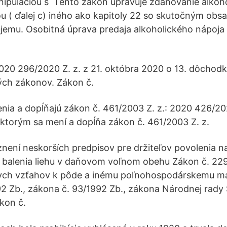
nipuláciou s Tento zákon upravuje zdaňovanie alkoh
 ( ďalej c) iného ako kapitoly 22 so skutočným obs
bjemu. Osobitná úprava predaja alkoholického nápoj
2020 296/2020 Z. z. z 21. októbra 2020 o 13. dôchod
ých zákonov. Zákon č.
nia a dopĺňajú zákon č. 461/2003 Z. z.: 2020 426/202
torým sa mení a dopĺňa zákon č. 461/2003 Z. z.
 znení neskorších predpisov pre držiteľov povolenia n
 balenia liehu v daňovom voľnom obehu Zákon č. 229
kych vzťahov k pôde a inému poľnohospodárskemu ma
2 Zb., zákona č. 93/1992 Zb., zákona Národnej rady 
ákon č.