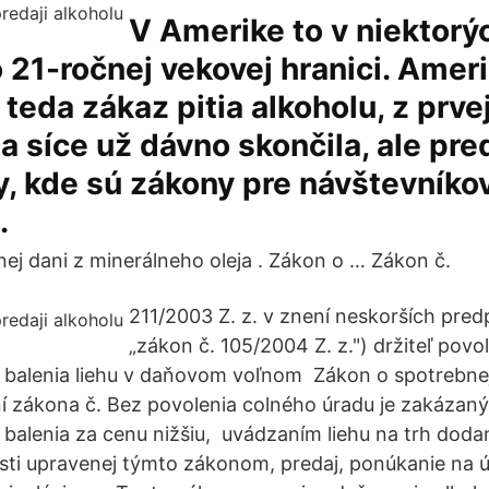
V Amerike to v niektorý
 o 21-ročnej vekovej hranici. Amer
 teda zákaz pitia alkoholu, z prve
ia síce už dávno skončila, ale pre
y, kde sú zákony pre návštevníko
.
ej dani z minerálneho oleja . Zákon o … Zákon č.
211/2003 Z. z. v znení neskorších predp
„zákon č. 105/2004 Z. z.") držiteľ povo
 balenia liehu v daňovom voľnom Zákon o spotrebnej 
 zákona č. Bez povolenia colného úradu je zakázaný
balenia za cenu nižšiu, uvádzaním liehu na trh dodani
ti upravenej týmto zákonom, predaj, ponúkanie na ú