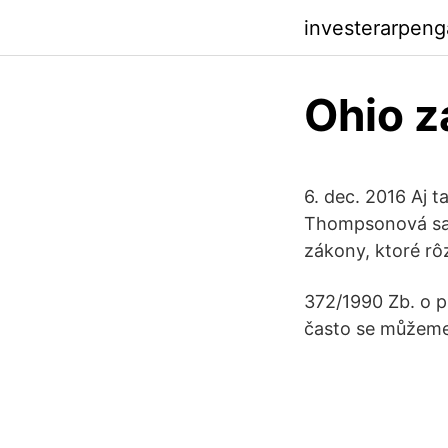
investerarpen
Ohio z
6. dec. 2016 Aj t
Thompsonová sa m
zákony, ktoré rô
372/1990 Zb. o p
často se můžeme 