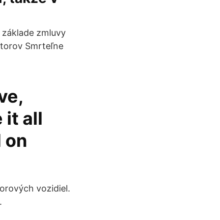
a základe zmluvy
storov Smrteľne
ve,
it all
d on
rových vozidiel.
.