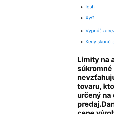
Idsh
XyG
Vypnúť zabe
Kedy skončil
Limity na 
súkromné o
nevzťahujú
tovaru, kt
určený na 
predaj.Dan
cene výrobk