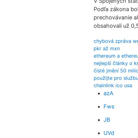
V Spojených štát
Podľa zákona bol
prechovávanie al
obsahovali už 0,
chybová zpráva w
pkr až mxn
ethereum a ethereu
nejlepší články o 
čisté jmění 50 mili
použijte pro služb
chainlink ico usa
azA
Fws
JB
UVd