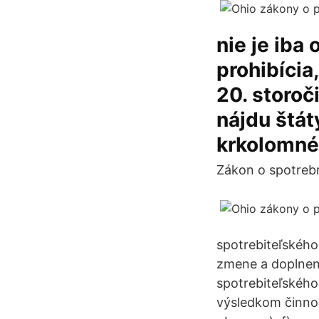
nie je iba
prohibícia,
20. storoč
nájdu štát
krkolomné
Zákon o spotrebn
spotrebiteľského
zmene a doplnení
spotrebiteľského 
výsledkom činnos