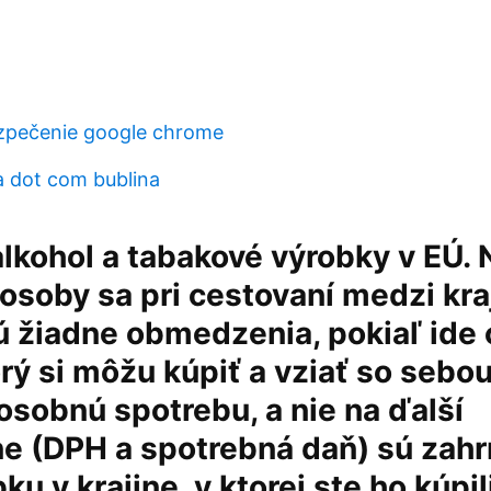
zpečenie google chrome
a dot com bublina
alkohol a tabakové výrobky v EÚ. 
soby sa pri cestovaní medzi kra
 žiadne obmedzenia, pokiaľ ide 
orý si môžu kúpiť a vziať so sebou
osobnú spotrebu, a nie na ďalší
e (DPH a spotrebná daň) sú zahr
u v krajine, v ktorej ste ho kúpil