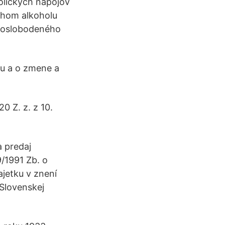
olických nápojov
ahom alkoholu
a oslobodeného
ku a o zmene a
0 Z. z. z 10.
a predaj
/1991 Zb. o
jetku v znení
Slovenskej