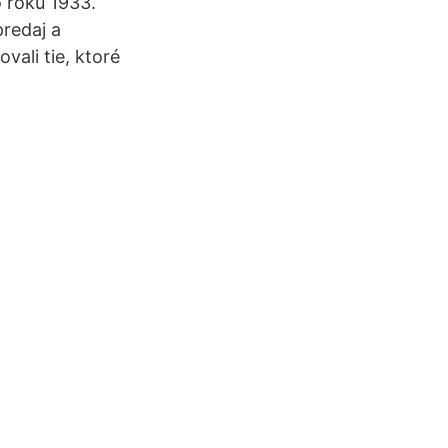
o roku 1933.
redaj a
ali tie, ktoré