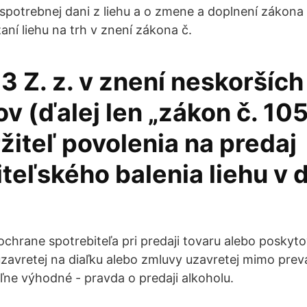
 spotrebnej dani z liehu a o zmene a doplnení zákona 
aní liehu na trh v znení zákona č.
 Z. z. v znení neskorších
ov (ďalej len „zákon č. 1
držiteľ povolenia na predaj
iteľského balenia liehu v
ochrane spotrebiteľa pri predaji tovaru alebo poskyto
zavretej na diaľku alebo zmluvy uzavretej mimo pre
ľne výhodné - pravda o predaji alkoholu.