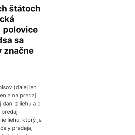
ch štátoch
ická
j polovice
dsa sa
v značne
isov (ďalej len
lenia na predaj
dani z liehu a o
 predaj
e liehu, ktorý je
čely predaja,