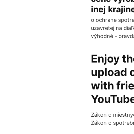
inej krajin
o ochrane spotre
uzavretej na dia
výhodné - pravda
Enjoy th
upload o
with fri
YouTube
Zákon o miestnyc
Zákon o spotrebn