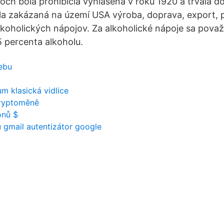
och bola prohibícia vyhlásená v roku 1920 a trvala d
a zakázaná na území USA výroba, doprava, export, p
koholických nápojov. Za alkoholické nápoje sa považov
5 percenta alkoholu.
ebu
m klasická vidlice
kryptoměně
onů $
u gmail autentizátor google