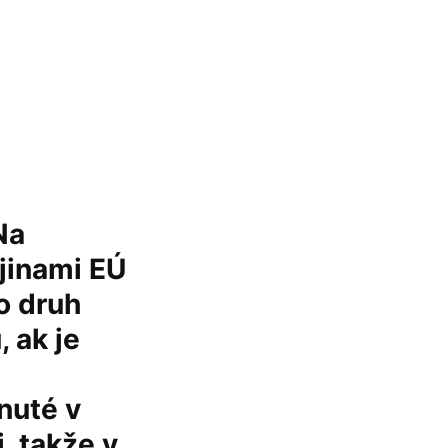
Na
jinami EÚ
o druh
, ak je
nuté v
i, takže v