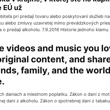
e EÚ už
biteľa pri predaji tovaru alebo poskytovaní služieb n
ľku alebo zmluvy uzavretej mimo prevádzkových prie
 o predaji alkoholu. 7.9.2016 Historie jednoho klamu.
e videos and music you lo
riginal content, and share 
ends, family, and the worl
.
h daniach a miestnom poplatku. Zákon o dani z moto
ej dani z alkoholu. Zákon o spotrebnej dani z tabaku