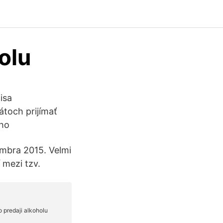
olu
isa
átoch prijímať
oho
embra 2015. Velmi
 mezi tzv.