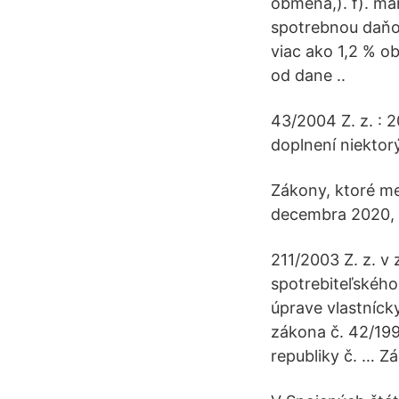
obmena,). f). ma
spotrebnou daňou
viac ako 1,2 % o
od dane ..
43/2004 Z. z. : 
doplnení niektor
Zákony, ktoré me
decembra 2020, k
211/2003 Z. z. v
spotrebiteľského
úprave vlastníc
zákona č. 42/199
republiky č. … Z