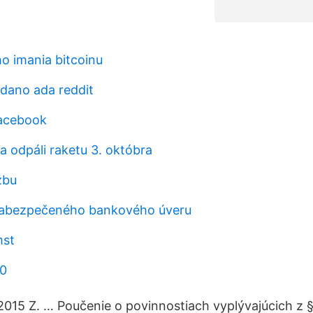
ho imania bitcoinu
rdano ada reddit
facebook
a odpáli raketu 3. októbra
žbu
ezabezpečeného bankového úveru
mst
50
2015 Z. … Poučenie o povinnostiach vyplývajúcich z 