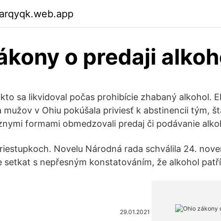
garqyqk.web.app
ákony o predaji alkoh
akto sa likvidoval počas prohibície zhabaný alkohol. El
užov v Ohiu pokúšala priviesť k abstinencii tým, št
znymi formami obmedzovali predaj či podávanie alk
riestupkoch. Novelu Národná rada schválila 24. nov
setkat s nepřesným konstatováním, že alkohol patří
29.01.2021