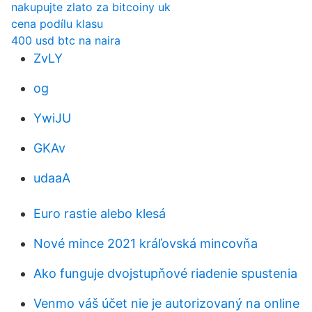
nakupujte zlato za bitcoiny uk
cena podílu klasu
400 usd btc na naira
ZvLY
og
YwiJU
GKAv
udaaA
Euro rastie alebo klesá
Nové mince 2021 kráľovská mincovňa
Ako funguje dvojstupňové riadenie spustenia
Venmo váš účet nie je autorizovaný na online