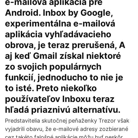
e-mailová aplikácia pre
Android. Inbox by Google,
experimentálna e-mailová
aplikácia vyhľadávacieho
obrova, je teraz prerušená, A
aj keď Gmail získal niektoré
zo svojich populárnych
funkcií, jednoducho to nie je
to isté. Preto niekoľko
používateľov Inboxu teraz
hľadá priaznivú alternatívu.
Predstavitelia skutočnej peňaženky Trezor však
vyjadrili obavu, že e-mailové adresy zozbierané
cez takéto falošné aplikácie môžu byť neskôr