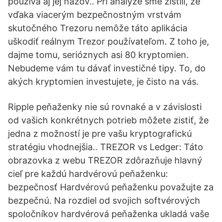
používa aj jej názov.. Pri analýze sme zistili, že
vďaka viacerým bezpečnostným vrstvám
skutočného Trezoru nemôže táto aplikácia
uškodiť reálnym Trezor používateľom. Z toho je,
dajme tomu, serióznych asi 80 kryptomien.
Nebudeme vám tu dávať investičné tipy. To, do
akých kryptomien investujete, je čisto na vás.
Ripple peňaženky nie sú rovnaké a v závislosti
od vašich konkrétnych potrieb môžete zistiť, že
jedna z možností je pre vašu kryptografickú
stratégiu vhodnejšia.. TREZOR vs Ledger: Táto
obrazovka z webu TREZOR zdôrazňuje hlavný
cieľ pre každú hardvérovú peňaženku:
bezpečnosť Hardvérovú peňaženku považujte za
bezpečnú. Na rozdiel od svojich softvérových
spoločníkov hardvérová peňaženka ukladá vaše