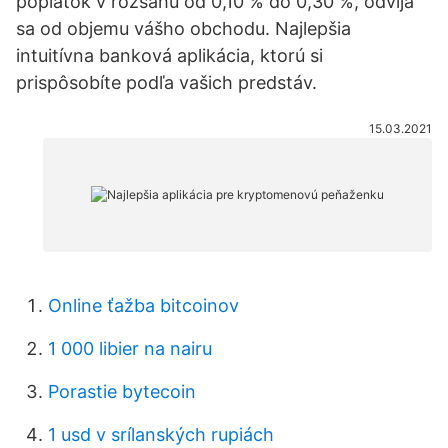
poplatok v rozsahu od 0,10 % do 0,30 %, odvíja
sa od objemu vášho obchodu. Najlepšia
intuitívna banková aplikácia, ktorú si
prispôsobíte podľa vašich predstáv.
15.03.2021
Online ťažba bitcoinov
1 000 libier na nairu
Porastie bytecoin
1 usd v srílanských rupiách