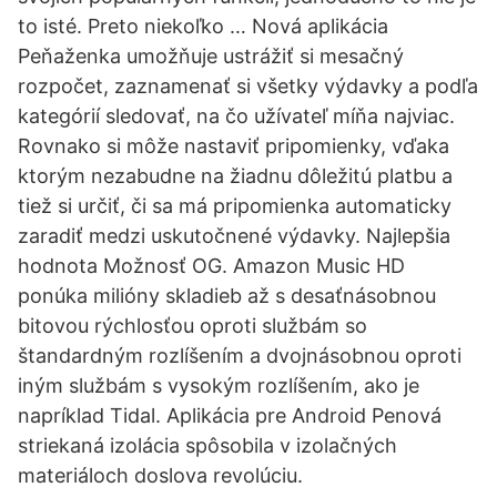
to isté. Preto niekoľko … Nová aplikácia
Peňaženka umožňuje ustrážiť si mesačný
rozpočet, zaznamenať si všetky výdavky a podľa
kategórií sledovať, na čo užívateľ míňa najviac.
Rovnako si môže nastaviť pripomienky, vďaka
ktorým nezabudne na žiadnu dôležitú platbu a
tiež si určiť, či sa má pripomienka automaticky
zaradiť medzi uskutočnené výdavky. Najlepšia
hodnota Možnosť OG. Amazon Music HD
ponúka milióny skladieb až s desaťnásobnou
bitovou rýchlosťou oproti službám so
štandardným rozlíšením a dvojnásobnou oproti
iným službám s vysokým rozlíšením, ako je
napríklad Tidal. Aplikácia pre Android Penová
striekaná izolácia spôsobila v izolačných
materiáloch doslova revolúciu.