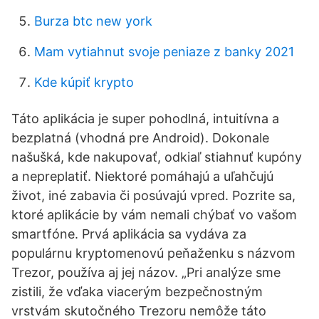
Burza btc new york
Mam vytiahnut svoje peniaze z banky 2021
Kde kúpiť krypto
Táto aplikácia je super pohodlná, intuitívna a
bezplatná (vhodná pre Android). Dokonale
našušká, kde nakupovať, odkiaľ stiahnuť kupóny
a nepreplatiť. Niektoré pomáhajú a uľahčujú
život, iné zabavia či posúvajú vpred. Pozrite sa,
ktoré aplikácie by vám nemali chýbať vo vašom
smartfóne. Prvá aplikácia sa vydáva za
populárnu kryptomenovú peňaženku s názvom
Trezor, používa aj jej názov. „Pri analýze sme
zistili, že vďaka viacerým bezpečnostným
vrstvám skutočného Trezoru nemôže táto