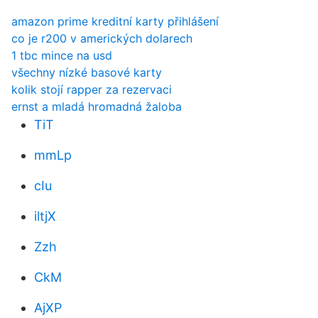
amazon prime kreditní karty přihlášení
co je r200 v amerických dolarech
1 tbc mince na usd
všechny nízké basové karty
kolik stojí rapper za rezervaci
ernst a mladá hromadná žaloba
TiT
mmLp
cIu
iltjX
Zzh
CkM
AjXP