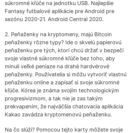
súkromné kľúče na jednotku USB. Najlepšie
Fantasy futbalové aplikácie pre Android pre
sezónu 2020-21. Android Central 2020.
2. Peňaženky na kryptomeny, majú Bitcoin
peňaženky rôzne typy? Ide o skvelú papierovú
peňaženku pre tých, ktorí chcú držať v bezpečí
svoje vlastné súkromné kľúče bez toho, aby
minuli veľké peniaze na drahé hardvérové
peňaženky. Používatelia si môžu vytvoriť vlastnú
peňaženku online a zapísať si svoje súkromné
kľúče. Kórea je známa svojím technologickým
progresivizmom, a tak nie je zas takým
prekvapením, že najväčšia chatovacia aplikácia
Kakao zavádza kryptomenovú peňaženku.
Na čo slúži? Pomocou tejto karty môžete svoje