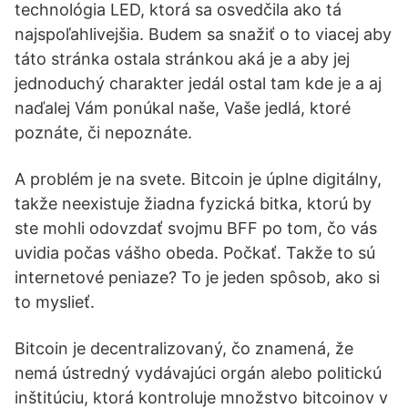
technológia LED, ktorá sa osvedčila ako tá
najspoľahlivejšia. Budem sa snažiť o to viacej aby
táto stránka ostala stránkou aká je a aby jej
jednoduchý charakter jedál ostal tam kde je a aj
naďalej Vám ponúkal naše, Vaše jedlá, ktoré
poznáte, či nepoznáte.
A problém je na svete. Bitcoin je úplne digitálny,
takže neexistuje žiadna fyzická bitka, ktorú by
ste mohli odovzdať svojmu BFF po tom, čo vás
uvidia počas vášho obeda. Počkať. Takže to sú
internetové peniaze? To je jeden spôsob, ako si
to myslieť.
Bitcoin je decentralizovaný, čo znamená, že
nemá ústredný vydávajúci orgán alebo politickú
inštitúciu, ktorá kontroluje množstvo bitcoinov v