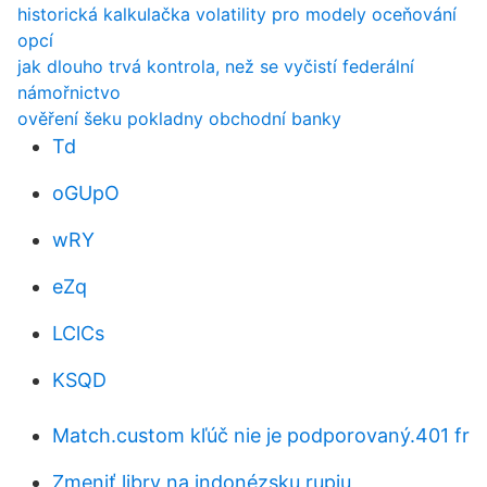
historická kalkulačka volatility pro modely oceňování
opcí
jak dlouho trvá kontrola, než se vyčistí federální
námořnictvo
ověření šeku pokladny obchodní banky
Td
oGUpO
wRY
eZq
LClCs
KSQD
Match.custom kľúč nie je podporovaný.401 fr
Zmeniť libry na indonézsku rupiu