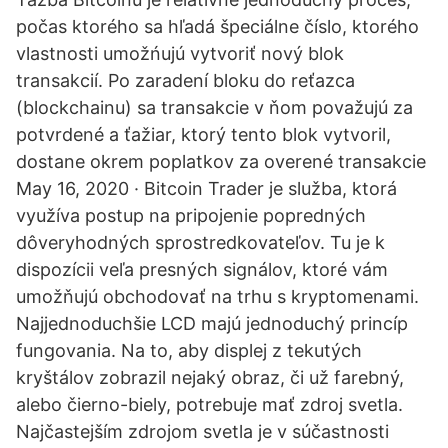
počas ktorého sa hľadá špeciálne číslo, ktorého
vlastnosti umožńujú vytvoriť nový blok
transakcií. Po zaradení bloku do reťazca
(blockchainu) sa transakcie v ňom považujú za
potvrdené a ťažiar, ktorý tento blok vytvoril,
dostane okrem poplatkov za overené transakcie
May 16, 2020 · Bitcoin Trader je služba, ktorá
využíva postup na pripojenie popredných
dôveryhodných sprostredkovateľov. Tu je k
dispozícii veľa presných signálov, ktoré vám
umožňujú obchodovať na trhu s kryptomenami.
Najjednoduchšie LCD majú jednoduchý princíp
fungovania. Na to, aby displej z tekutých
kryštálov zobrazil nejaký obraz, či už farebný,
alebo čierno-biely, potrebuje mať zdroj svetla.
Najčastejším zdrojom svetla je v súčastnosti