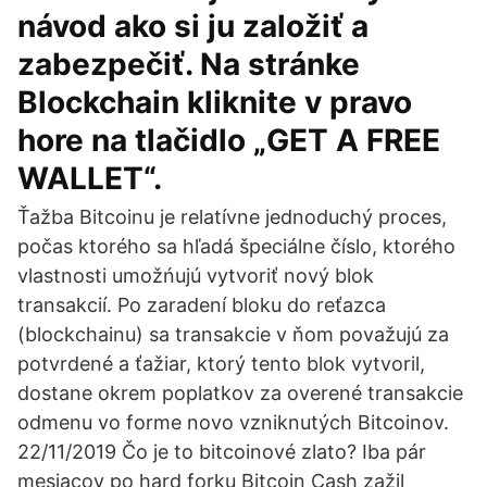
návod ako si ju založiť a
zabezpečiť. Na stránke
Blockchain kliknite v pravo
hore na tlačidlo „GET A FREE
WALLET“.
Ťažba Bitcoinu je relatívne jednoduchý proces,
počas ktorého sa hľadá špeciálne číslo, ktorého
vlastnosti umožńujú vytvoriť nový blok
transakcií. Po zaradení bloku do reťazca
(blockchainu) sa transakcie v ňom považujú za
potvrdené a ťažiar, ktorý tento blok vytvoril,
dostane okrem poplatkov za overené transakcie
odmenu vo forme novo vzniknutých Bitcoinov.
22/11/2019 Čo je to bitcoinové zlato? Iba pár
mesiacov po hard forku Bitcoin Cash zažil